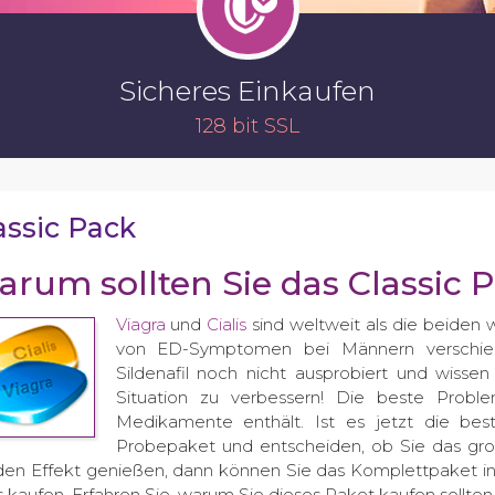
Sicheres Einkaufen
128 bit SSL
assic Pack
rum sollten Sie das Classic 
Viagra
und
Cialis
sind weltweit als die beide
von ED-Symptomen bei Männern verschied
Sildenafil noch nicht ausprobiert und wisse
Situation zu verbessern! Die beste Proble
Medikamente enthält. Ist es jetzt die best
Probepaket und entscheiden, ob Sie das gr
den Effekt genießen, dann können Sie das Komplettpaket i
s kaufen. Erfahren Sie, warum Sie dieses Paket kaufen sollten