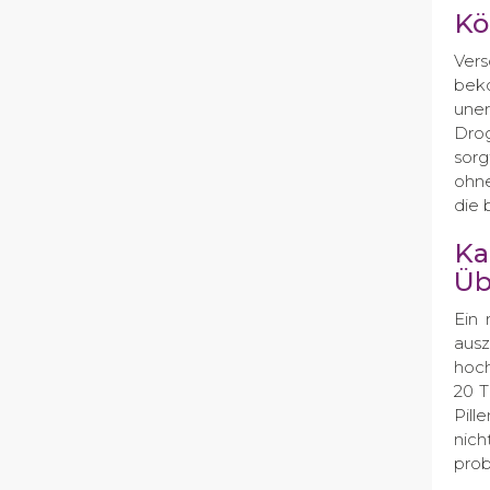
Kö
Ver
beko
une
Drog
sorg
ohne
die 
Ka
Üb
Ein 
ausz
hoch
20 T
Pill
nich
prob