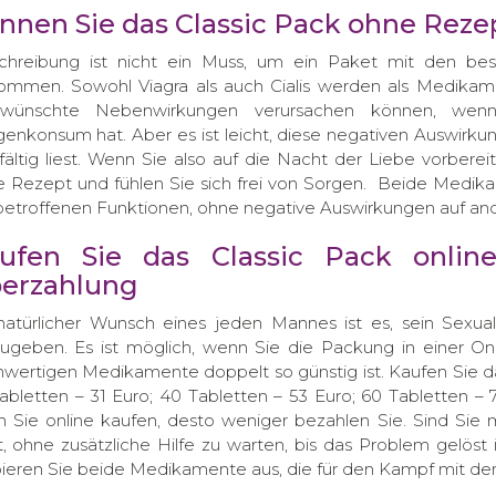
nnen Sie das Classic Pack ohne Reze
schreibung ist nicht ein Muss, um ein Paket mit den be
mmen. Sowohl Viagra als auch Cialis werden als Medika
rwünschte Nebenwirkungen verursachen können, wenn
enkonsum hat. Aber es ist leicht, diese negativen Auswirk
fältig liest. Wenn Sie also auf die Nacht der Liebe vorberei
 Rezept und fühlen Sie sich frei von Sorgen. Beide Medika
betroffenen Funktionen, ohne negative Auswirkungen auf a
ufen Sie das Classic Pack onlin
erzahlung
natürlicher Wunsch eines jeden Mannes ist es, sein Sexua
ugeben. Es ist möglich, wenn Sie die Packung in einer On
wertigen Medikamente doppelt so günstig ist. Kaufen Sie 
abletten – 31 Euro; 40 Tabletten – 53 Euro; 60 Tabletten –
en Sie online kaufen, desto weniger bezahlen Sie. Sind Sie
t, ohne zusätzliche Hilfe zu warten, bis das Problem gelöst 
ieren Sie beide Medikamente aus, die für den Kampf mit d