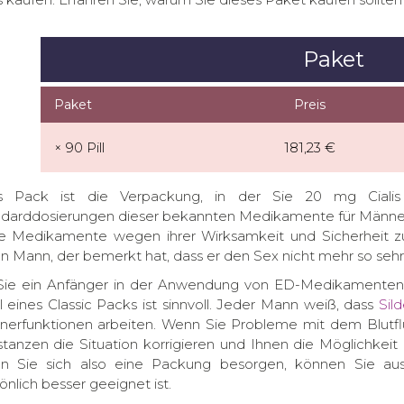
Paket
Paket
Preis
× 90 Pill
181,23 €
lis Pack ist die Verpackung, in der Sie 20 mg Ciali
darddosierungen dieser bekannten Medikamente für Männer 
e Medikamente wegen ihrer Wirksamkeit und Sicherheit zu
n Mann, der bemerkt hat, dass er den Sex nicht mehr so seh
ie ein Anfänger in der Anwendung von ED-Medikamenten s
 eines Classic Packs ist sinnvoll. Jeder Mann weiß, dass
Sild
erfunktionen arbeiten. Wenn Sie Probleme mit dem Blutfl
tanzen die Situation korrigieren und Ihnen die Möglichkeit
 Sie sich also eine Packung besorgen, können Sie ausp
önlich besser geeignet ist.