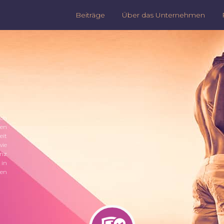
Beiträge
Über das Unternehmen
ch
ken
eit
wie
enz
 in
en