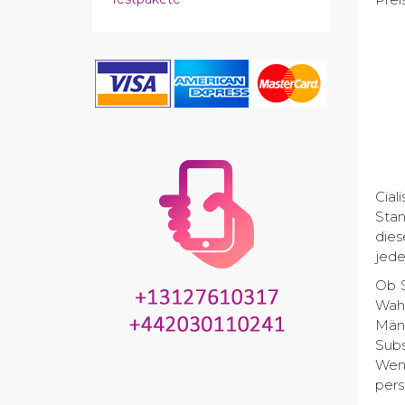
Cia
Stan
dies
jede
Ob S
Wahl
Männ
Subs
Wenn
pers