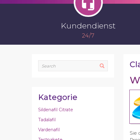
Kundendienst
24/7
Cl
Wa
Kategorie
Sildenafil Citrate
Tadalafil
Vardenafil
Sie 
Testpakete
Prei